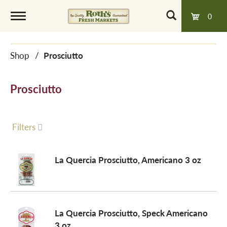
0
T
Shop
/
Prosciutto
o
Prosciutto
g
g
Filters
l
La Quercia Prosciutto, Americano 3 oz
e
La Quercia Prosciutto, Speck Americano
n
3 oz