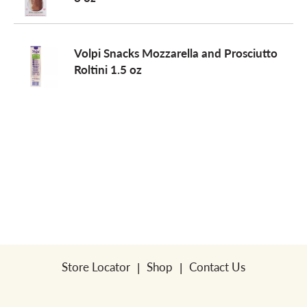
a
Volpi Snacks Mozzarella and Prosciutto
Roltini 1.5 oz
v
i
g
a
t
Store Locator
Shop
Contact Us
i